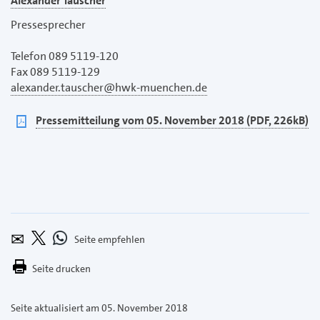
Alexander Tauscher
Pressesprecher
Telefon 089 5119-120
Fax 089 5119-129
alexander.tauscher@hwk-muenchen.de
pdf
Pressemitteilung vom 05. November 2018 (PDF, 226kB)
Seite
Per
Bei
Bei
empfehlen
E-
X
Whatsapp
Seite drucken
Mail
teilen
teilen
versenden
Seite aktualisiert am 05. November 2018