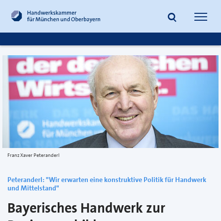
zum
zur
Inhalt
Fußzeile
Suche
Navig
springen
springen
öffnen
öffne
Franz Xaver Peteranderl
Peteranderl: "Wir erwarten eine konstruktive Politik für Handwerk
und Mittelstand"
Bayerisches Handwerk zur