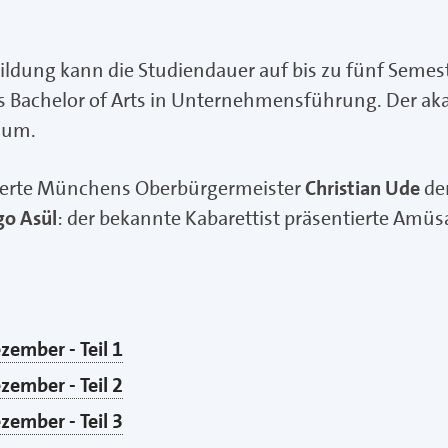
dung kann die Studiendauer auf bis zu fünf Semest
ls Bachelor of Arts in Unternehmensführung. Der a
ium.
ierte Münchens Oberbürgermeister
Christian Ude
den
go Asül
: der bekannte Kabarettist präsentierte Amü
zember - Teil 1
zember - Teil 2
zember - Teil 3