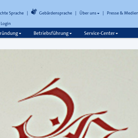
ichte Sprache
Gebärdensprache
Über uns
Presse & Medie
Login
gründung
Betriebsführung
Service-Center